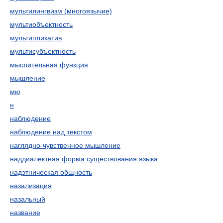
мультилингвизм (многоязычие)
мультиобъектность
мультипликатив
мультисубъектность
мыслительная функция
мышление
мю
н
наблюдение
наблюдение над текстом
наглядно-чувственное мышление
наддиалектная форма существования языка
надэтническая общность
назализация
назальный
название